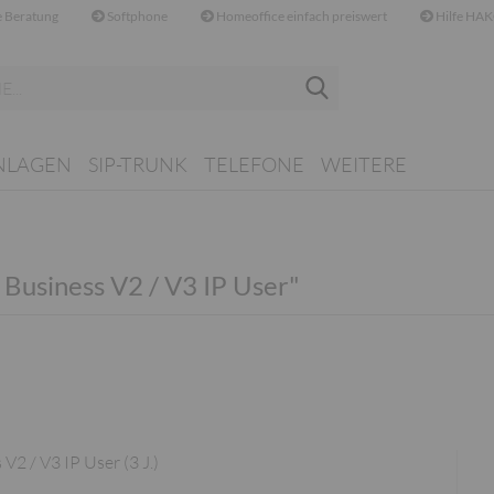
 Beratung
Softphone
Homeoffice einfach preiswert
Hilfe HAK
Suche...
NLAGEN
SIP-TRUNK
TELEFONE
WEITERE
 Business V2 / V3 IP User"
2 / V3 IP User (3 J.)