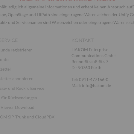
hält lediglich allgemeine Informationen und erhebt keinen Anspruch auf 
ape, OpenStage und HiPath sind eingetragene Warenzeichen der Unify 
ukt- und Servicenamen sind Warenzeichen oder eingetragene Warenzeiche
SERVICE
KONTAKT
HAKOM Enterprise
Kunde registrieren
Communications GmbH
Konto
Benno-Strauß-Str. 7
D - 90763 Fürth
zettel
letter abonnieren
Tel: 0911-477166-0
Mail: info@hakom.de
age- und Rückrufservice
für Rücksendungen
Viewer Download
M SIP-Trunk und CloudPBX