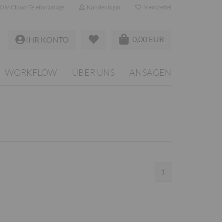
OM Cloud-Telefonanlage
Kundenlogin
Merkzettel
0,00 EUR
IHR KONTO
WORKFLOW
ÜBER UNS
ANSAGEN
1