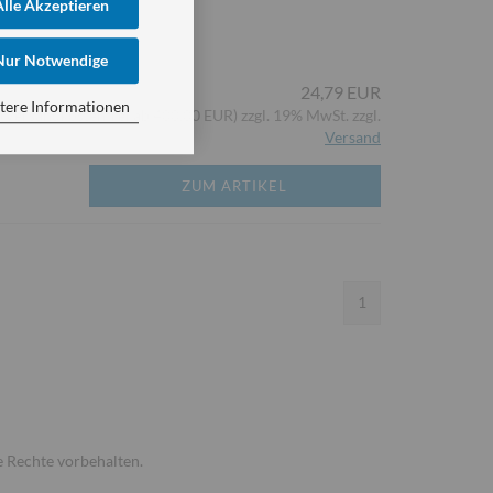
Alle Akzeptieren
Nur Notwendige
24,79 EUR
tere Informationen
(Versandkostenfrei ab 400,00 EUR) zzgl. 19% MwSt. zzgl.
Versand
ZUM ARTIKEL
1
 Rechte vorbehalten.