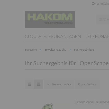
Technische
CLOUD-TELEFONANLAGEN
TELEFONA
»
»
Startseite
Erweiterte Suche
Suchergebnisse
Ihr Suchergebnis für "OpenScape
Sortieren nach
Sortieren nach
8 pro Seite
pro Seite
OpenScape Business V