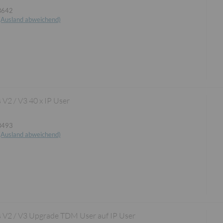
B642
(Ausland abweichend)
V2 / V3 40 x IP User
B493
(Ausland abweichend)
 V2 / V3 Upgrade TDM User auf IP User