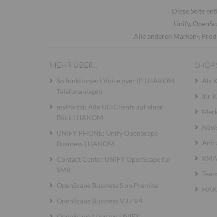
Diese Seite ent
Unify, OpenSc
Alle anderen Marken-, Prod
MEHR ÜBER...
SHOP
So funktioniert Voice over IP | HAKOM-
Als 
Telefonanlagen
Ihr 
myPortal: Alle UC-Clients auf einen
Merk
Blick | HAKOM
News
UNIFY PHONE: Unify OpenScape
Anfr
Business | HAKOM
RMA 
Contact Center UNIFY OpenScape für
SMB
Team
OpenScape Business S on Premise
HAKO
OpenScape Business V3 / V4
OpenScape Lizenzen UNIFY