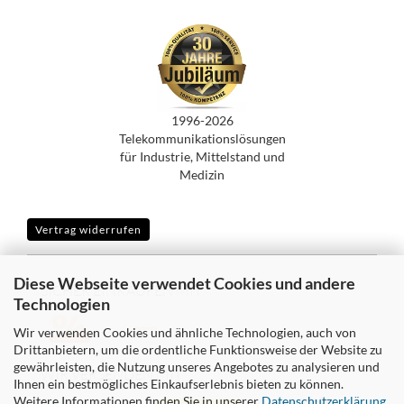
1996-2026
Telekommunikationslösungen
für Industrie, Mittelstand und
Medizin
Vertrag widerrufen
Diese Webseite verwendet Cookies und andere
SICHER EINKAUFEN MIT
Technologien
Wir verwenden Cookies und ähnliche Technologien, auch von
Drittanbietern, um die ordentliche Funktionsweise der Website zu
gewährleisten, die Nutzung unseres Angebotes zu analysieren und
WIR VERSENDEN MIT
Ihnen ein bestmögliches Einkaufserlebnis bieten zu können.
Weitere Informationen finden Sie in unserer
Datenschutzerklärung
.