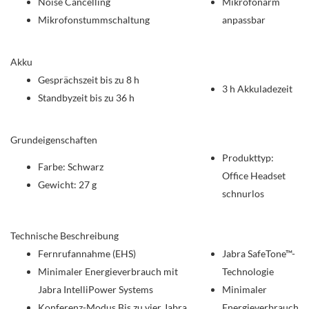
Noise Cancelling
Mikrofonarm
Mikrofonstummschaltung
anpassbar
Akku
Gesprächszeit bis zu 8 h
3 h Akkuladezeit
Standbyzeit bis zu 36 h
Grundeigenschaften
Produkttyp:
Farbe: Schwarz
Office Headset
Gewicht: 27 g
schnurlos
Technische Beschreibung
Fernrufannahme (EHS)
Jabra SafeTone™-
Minimaler Energieverbrauch mit
Technologie
Jabra IntelliPower Systems
Minimaler
Konferenz-Modus Bis zu vier Jabra
Energieverbrauch