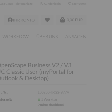
OM Cloud-Telefonanlage
Kundenlogin
Merkzettel
0,00 EUR
IHR KONTO
WORKFLOW
ÜBER UNS
ANSAGEN
penScape Business V2 / V3
C Classic User (myPortal for
utlook & Desktop)
t.Nr.:
L30250-U622-B774
eferzeit:
1 Werktag
(Ausland abweichend)