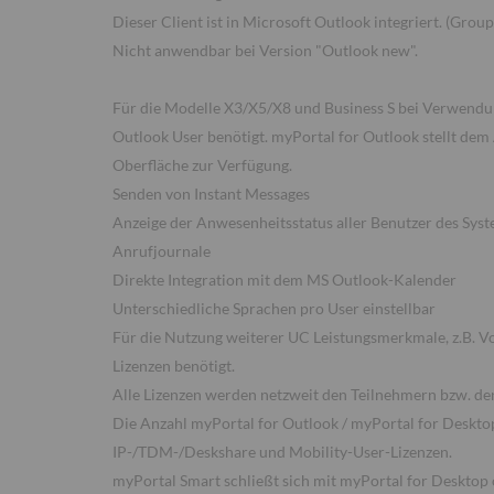
Dieser Client ist in Microsoft Outlook integriert. (Grou
Nicht anwendbar bei Version "Outlook new".
Für die Modelle X3/X5/X8 und Business S bei Verwendun
Outlook User benötigt. myPortal for Outlook stellt dem
Oberfläche zur Verfügung.
Senden von Instant Messages
Anzeige der Anwesenheitsstatus aller Benutzer des Sys
Anrufjournale
Direkte Integration mit dem MS Outlook-Kalender
Unterschiedliche Sprachen pro User einstellbar
Für die Nutzung weiterer UC Leistungsmerkmale, z.B. V
Lizenzen benötigt.
Alle Lizenzen werden netzweit den Teilnehmern bzw. de
Die Anzahl myPortal for Outlook / myPortal for Desktop
IP-/TDM-/Deskshare und Mobility-User-Lizenzen.
myPortal Smart schließt sich mit myPortal for Desktop