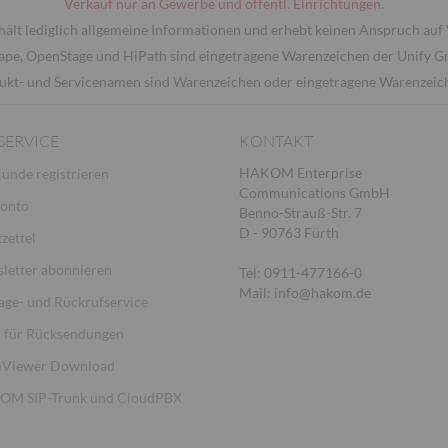
Verkauf nur an Gewerbe und öffentl. Einrichtungen.
hält lediglich allgemeine Informationen und erhebt keinen Anspruch auf 
ape, OpenStage und HiPath sind eingetragene Warenzeichen der Unify 
ukt- und Servicenamen sind Warenzeichen oder eingetragene Warenzeiche
SERVICE
KONTAKT
HAKOM Enterprise
Kunde registrieren
Communications GmbH
Konto
Benno-Strauß-Str. 7
D - 90763 Fürth
zettel
letter abonnieren
Tel: 0911-477166-0
Mail: info@hakom.de
age- und Rückrufservice
für Rücksendungen
Viewer Download
M SIP-Trunk und CloudPBX