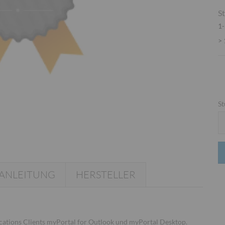
St
1-
> 
St
St
ANLEITUNG
HERSTELLER
ations Clients myPortal for Outlook und myPortal Desktop.