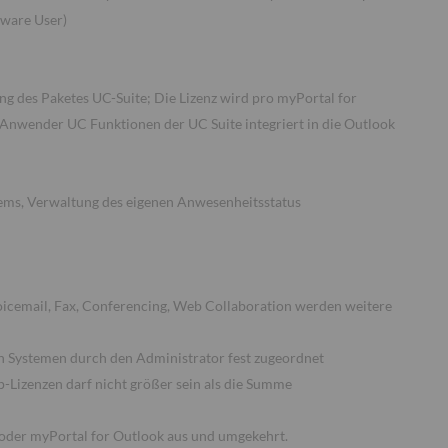
pware User)
g des Paketes UC-Suite; Die Lizenz wird pro myPortal for
 Anwender UC Funktionen der UC Suite integriert in die Outlook
tems, Verwaltung des eigenen Anwesenheitsstatus
oicemail, Fax, Conferencing, Web Collaboration werden weitere
n Systemen durch den Administrator fest zugeordnet
-Lizenzen darf nicht größer sein als die Summe
 oder myPortal for Outlook aus und umgekehrt.