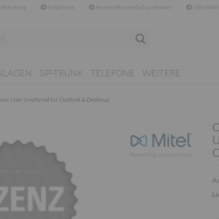
 Beratung
Softphone
Homeoffice einfach preiswert
Hilfe HAK
Suche...
NLAGEN
SIP-TRUNK
TELEFONE
WEITERE
ssic User (myPortal for Outlook & Desktop)
O
U
O
Ar
Li