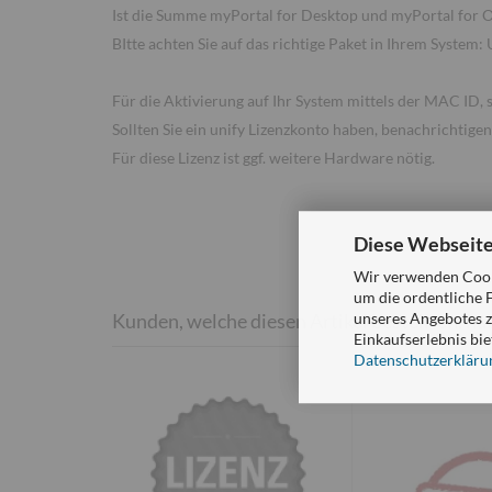
Ist die Summe myPortal for Desktop und myPortal for Ou
BItte achten Sie auf das richtige Paket in Ihrem System: 
Für die Aktivierung auf Ihr System mittels der MAC ID, 
Sollten Sie ein unify Lizenzkonto haben, benachrichtigen
Für diese Lizenz ist ggf. weitere Hardware nötig.
Diese Webseite
Wir verwenden Cooki
um die ordentliche 
unseres Angebotes z
Kunden, welche diesen Artikel bestellten, ha
Einkaufserlebnis bie
Datenschutzerkläru