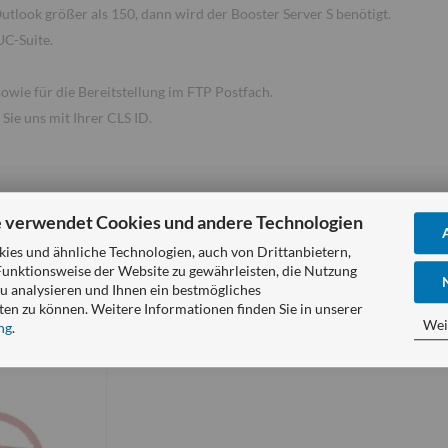
tlook größer als 150, dann wird der Booster Server S benötigt.
UC-Suite.
sowie für die Bereitstellung im FTP Postfach.
 Sie uns mit Ihrer CLS ID.
 verwendet Cookies und andere Technologien
es und ähnliche Technologien, auch von Drittanbietern,
Funktionsweise der Website zu gewährleisten, die Nutzung
u analysieren und Ihnen ein bestmögliches
ben auch folgende Artikel gekauft:
ten zu können. Weitere Informationen finden Sie in unserer
Wei
ng
.