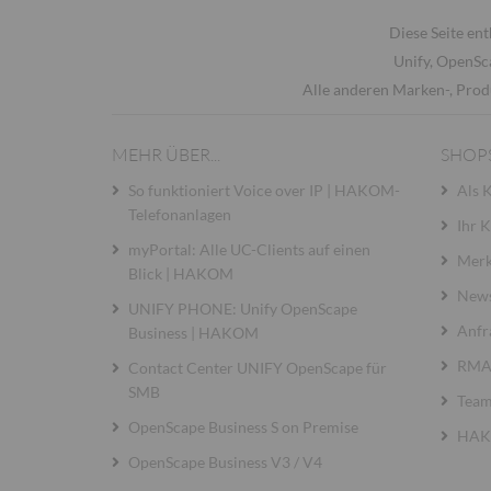
Diese Seite ent
Unify, OpenSc
Alle anderen Marken-, Prod
MEHR ÜBER...
SHOP
So funktioniert Voice over IP | HAKOM-
Als 
Telefonanlagen
Ihr 
myPortal: Alle UC-Clients auf einen
Merk
Blick | HAKOM
News
UNIFY PHONE: Unify OpenScape
Anfr
Business | HAKOM
RMA 
Contact Center UNIFY OpenScape für
SMB
Team
OpenScape Business S on Premise
HAKO
OpenScape Business V3 / V4