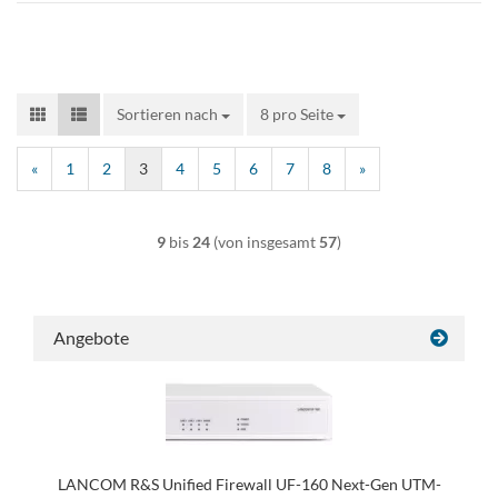
Sortieren nach
Sortieren nach
8 pro Seite
pro Seite
«
1
2
3
4
5
6
7
8
»
9
bis
24
(von insgesamt
57
)
Angebote
LANCOM R&S Unified Firewall UF-160 Next-Gen UTM-