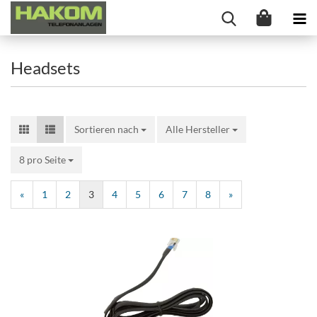
Headsets
Sortieren nach
Sortieren nach
Alle Hersteller
8 pro Seite
pro Seite
«
1
2
3
4
5
6
7
8
»