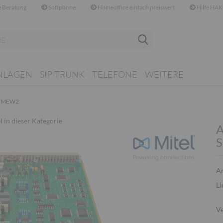
 Beratung
Softphone
Homeoffice einfach preiswert
Hilfe HAK
Suche...
NLAGEN
SIP-TRUNK
TELEFONE
WEITERE
) TMEW2
l in dieser Kategorie
A
S
Ar
Li
Ve