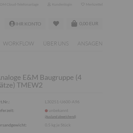
OM Cloud-Telefonanlage
Kundenlogin
Merkzettel
0,00 EUR
IHR KONTO
WORKFLOW
ÜBER UNS
ANSAGEN
naloge E&M Baugruppe (4
ätze) TMEW2
t.Nr.:
L30251-U600-A96
eferzeit:
unbekannt
(Ausland abweichend)
rsandgewicht:
0.5
kg je Stück