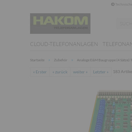
Technische
CLOUD-TELEFONANLAGEN
TELEFONA
»
»
Startseite
Zubehör
Analoge E&M Baugruppe (4 Sätze
183
Artike
« Erster
« zurück
weiter »
Letzter »