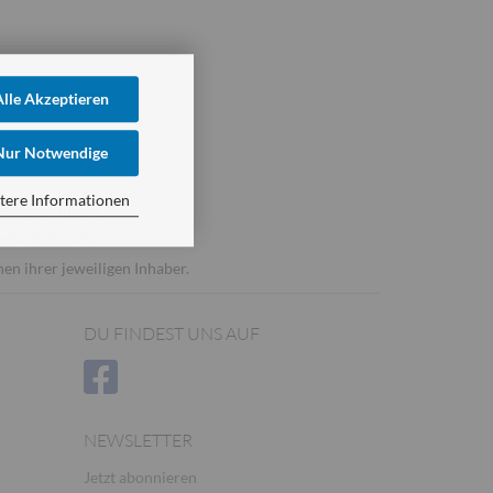
Alle Akzeptieren
Nur Notwendige
 Rechte vorbehalten.
tere Informationen
Vollständigkeit.
GmbH & Co. KG.
n ihrer jeweiligen Inhaber.
DU FINDEST UNS AUF
NEWSLETTER
Jetzt abonnieren