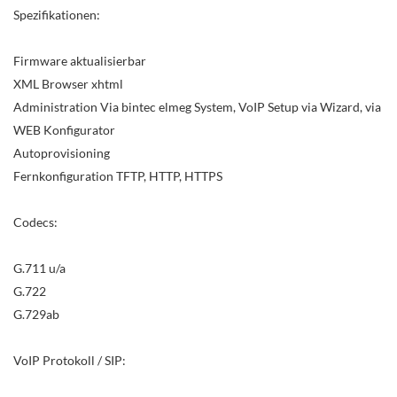
Spezifikationen:
Firmware aktualisierbar
XML Browser xhtml
Administration Via bintec elmeg System, VoIP Setup via Wizard, via
WEB Konfigurator
Autoprovisioning
Fernkonfiguration TFTP, HTTP, HTTPS
Codecs:
G.711 u/a
G.722
G.729ab
VoIP Protokoll / SIP: