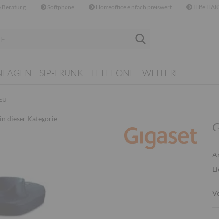
 Beratung
Softphone
Homeoffice einfach preiswert
Hilfe HAK
Suche...
NLAGEN
SIP-TRUNK
TELEFONE
WEITERE
 EU
 in dieser Kategorie
G
Ar
Li
Ve