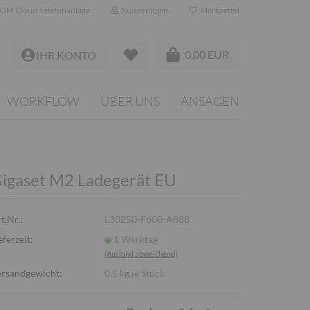
OM Cloud-Telefonanlage
Kundenlogin
Merkzettel
0,00 EUR
IHR KONTO
WORKFLOW
ÜBER UNS
ANSAGEN
igaset M2 Ladegerät EU
t.Nr.:
L30250-F600-A888
eferzeit:
1 Werktag
(Ausland abweichend)
rsandgewicht:
0.5
kg je Stück