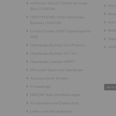
myPortal: Alle UC-Clients auf einen
Merk
Blick | HAKOM
News
UNIFY PHONE: Unify OpenScape
Anfr
Business | HAKOM
RMA 
Contact Center UNIFY OpenScape für
SMB
Team
OpenScape Business S on Premise
HAKO
OpenScape Business V3 / V4
OpenScape Lizenzen UNIFY
Microsoft Teams und OpenScape
Auszug unserer Kunden
Preisanfrage
Vertr
HAKOM Team Zertifizierungen
Privatsphäre und Datenschutz
Liefer- und Versandkosten