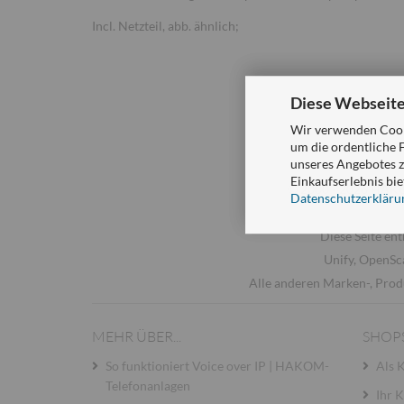
Incl. Netzteil, abb. ähnlich;
Diese Webseite
Wir verwenden Cooki
um die ordentliche 
unseres Angebotes z
Einkaufserlebnis bie
© 2000 - 2026 HAKOM
Datenschutzerkläru
Diese Seite ent
Unify, OpenSc
Alle anderen Marken-, Prod
MEHR ÜBER...
SHOP
So funktioniert Voice over IP | HAKOM-
Als 
Telefonanlagen
Ihr 