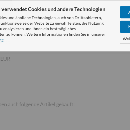
 verwendet Cookies und andere Technologien
es und ähnliche Technologien, auch von Drittanbietern,
Funktionsweise der Website zu gewährleisten, die Nutzung
u analysieren und Ihnen ein bestmögliches
e DECT
ten zu können. Weitere Informationen finden Sie in unserer
 Base
Wei
ng
.
rholt...
 EUR
ben auch folgende Artikel gekauft: