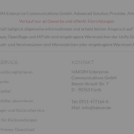
 Enterprise Communications GmbH. Advanced Solution Provider. Alle
Verkauf nur an Gewerbe und öffentl. Einrichtungen.
hält lediglich allgemeine Informationen und erhebt keinen Anspruch auf 
ape, OpenStage und HiPath sind eingetragene Warenzeichen der Unify 
ukt- und Servicenamen sind Warenzeichen oder eingetragene Warenzeiche
SERVICE
KONTAKT
HAKOM Enterprise
Kunde registrieren
Communications GmbH
Konto
Benno-Strauß-Str. 7
D - 90763 Fürth
zettel
letter abonnieren
Tel: 0911-477166-0
Mail: info@hakom.de
age- und Rückrufservice
für Rücksendungen
Viewer Download