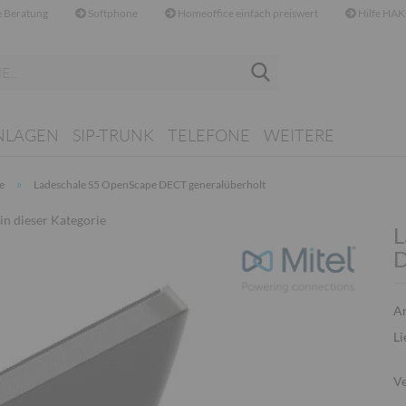
 Beratung
Softphone
Homeoffice einfach preiswert
Hilfe HAK
Suche...
NLAGEN
SIP-TRUNK
TELEFONE
WEITERE
»
e
Ladeschale S5 OpenScape DECT generalüberholt
 in dieser Kategorie
L
D
Ar
Li
Ve