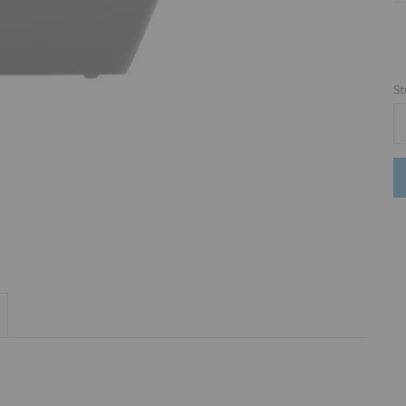
St
St