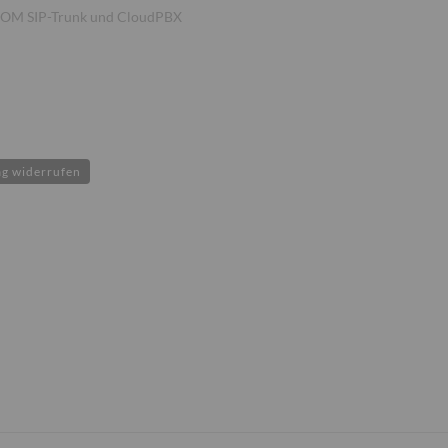
M SIP-Trunk und CloudPBX
ag widerrufen