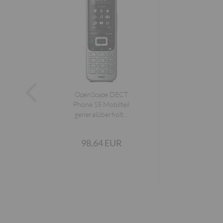
OpenScape DECT
Phone S5 Mobilteil
generalüberholt...
98,64 EUR