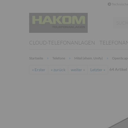
Technische
CLOUD-TELEFONANLAGEN
TELEFONA
»
»
»
Startseite
Telefone
Mitel (ehem. Unify)
OpenScap
64
Artikel
« Erster
« zurück
weiter »
Letzter »