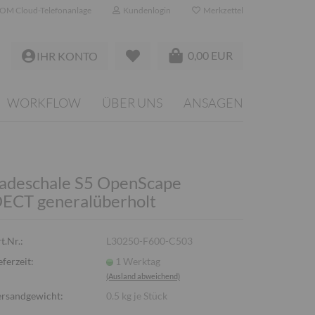
OM Cloud-Telefonanlage
Kundenlogin
Merkzettel
0,00 EUR
IHR KONTO
WORKFLOW
ÜBER UNS
ANSAGEN
adeschale S5 OpenScape
ECT generalüberholt
t.Nr.:
L30250-F600-C503
eferzeit:
1 Werktag
(Ausland abweichend)
rsandgewicht:
0.5
kg je Stück