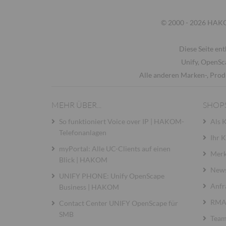
© 2000 - 2026 HAKOM
Diese Seite ent
Unify, OpenSc
Alle anderen Marken-, Prod
MEHR ÜBER...
SHOP
So funktioniert Voice over IP | HAKOM-
Als 
Telefonanlagen
Ihr 
myPortal: Alle UC-Clients auf einen
Merk
Blick | HAKOM
News
UNIFY PHONE: Unify OpenScape
Anfr
Business | HAKOM
RMA 
Contact Center UNIFY OpenScape für
SMB
Team