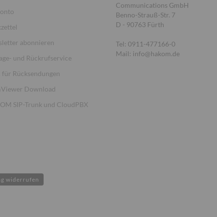
Communications GmbH
Konto
Benno-Strauß-Str. 7
D - 90763 Fürth
zettel
letter abonnieren
Tel: 0911-477166-0
Mail: info@hakom.de
age- und Rückrufservice
für Rücksendungen
Viewer Download
M SIP-Trunk und CloudPBX
ag widerrufen