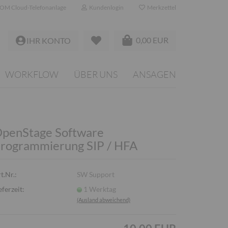
OM Cloud-Telefonanlage
Kundenlogin
Merkzettel
0,00 EUR
IHR KONTO
WORKFLOW
ÜBER UNS
ANSAGEN
penStage Software
rogrammierung SIP / HFA
t.Nr.:
SW Support
eferzeit:
1 Werktag
(Ausland abweichend)