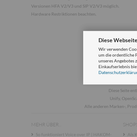
Versionen HFA V2/V3 und SIP V2/V3 möglich.
Hardware Restriktionen beachten.
Diese Webseite
Wir verwenden Cooki
um die ordentliche 
unseres Angebotes z
Einkaufserlebnis bie
Datenschutzerkläru
© 2000 - 2026 HAKOM
Diese Seite ent
Unify, OpenSc
Alle anderen Marken-, Prod
MEHR ÜBER...
SHOP
So funktioniert Voice over IP | HAKOM-
Als 