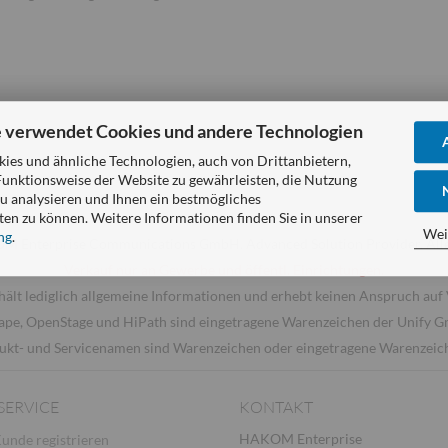
 verwendet Cookies und andere Technologien
es und ähnliche Technologien, auch von Drittanbietern,
Funktionsweise der Website zu gewährleisten, die Nutzung
u analysieren und Ihnen ein bestmögliches
ten zu können. Weitere Informationen finden Sie in unserer
Wei
ng
.
 Enterprise Communications GmbH. Advanced Solution Provider. Alle
Verkauf nur an Gewerbe und öffentl. Einrichtungen.
hält lediglich allgemeine Informationen und erhebt keinen Anspruch auf 
ape, OpenStage und HiPath sind eingetragene Warenzeichen der Unify 
ukt- und Servicenamen sind Warenzeichen oder eingetragene Warenzeiche
SERVICE
KONTAKT
HAKOM Enterprise
Kunde registrieren