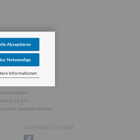
Alle Akzeptieren
Nur Notwendige
tere Informationen
 Rechte vorbehalten.
Vollständigkeit.
GmbH & Co. KG.
n ihrer jeweiligen Inhaber.
DU FINDEST UNS AUF