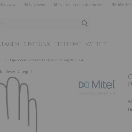
 Beratung
Softphone
Homeoffice einfach preiswert
Hilfe HAK
Suche...
NLAGEN
SIP-TRUNK
TELEFONE
WEITERE
»
e
OpenStage Software Programmierung SIP / HFA
 in dieser Kategorie
O
P
Ar
Li