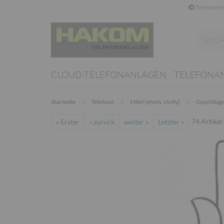
Technische
CLOUD-TELEFONANLAGEN
TELEFONA
»
»
»
Startseite
Telefone
Mitel (ehem. Unify)
OpenStag
74
Artikel
« Erster
« zurück
weiter »
Letzter »