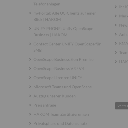
Telefonanlagen
Ihr 
myPortal: Alle UC-Clients auf einen
Merk
Blick | HAKOM
News
UNIFY PHONE: Unify OpenScape
Anfr
Business | HAKOM
RMA 
Contact Center UNIFY OpenScape für
SMB
Team
OpenScape Business S on Premise
HAKO
OpenScape Business V3 / V4
OpenScape Lizenzen UNIFY
Microsoft Teams und OpenScape
Auszug unserer Kunden
Preisanfrage
Vertr
HAKOM Team Zertifizierungen
Privatsphäre und Datenschutz