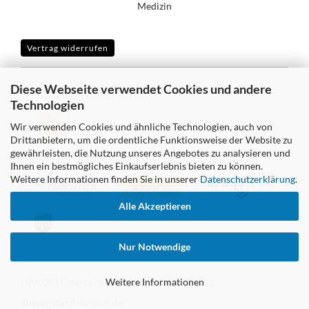
Medizin
Vertrag widerrufen
Diese Webseite verwendet Cookies und andere
SICHER EINKAUFEN MIT
Technologien
Wir verwenden Cookies und ähnliche Technologien, auch von
Drittanbietern, um die ordentliche Funktionsweise der Website zu
gewährleisten, die Nutzung unseres Angebotes zu analysieren und
WIR VERSENDEN MIT
Ihnen ein bestmögliches Einkaufserlebnis bieten zu können.
Weitere Informationen finden Sie in unserer
Datenschutzerklärung
.
Alle Akzeptieren
Nur Notwendige
HAKOM Enterprise Communications © 2026
Weitere Informationen
Theme von
data-blue.de