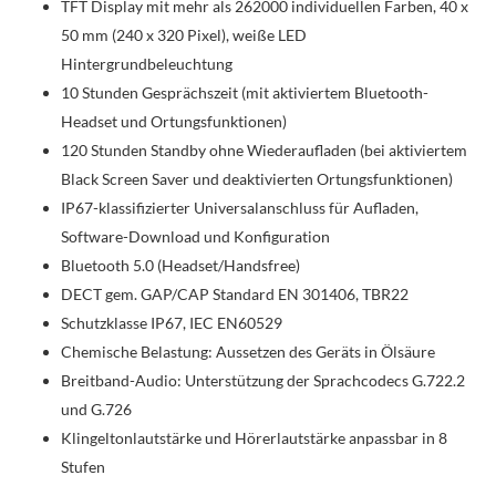
TFT Display mit mehr als 262000 individuellen Farben, 40 x
50 mm (240 x 320 Pixel), weiße LED
Hintergrundbeleuchtung
10 Stunden Gesprächszeit (mit aktiviertem Bluetooth-
Headset und Ortungsfunktionen)
120 Stunden Standby ohne Wiederaufladen (bei aktiviertem
Black Screen Saver und deaktivierten Ortungsfunktionen)
IP67-klassifizierter Universalanschluss für Aufladen,
Software-Download und Konfiguration
Bluetooth 5.0 (Headset/Handsfree)
DECT gem. GAP/CAP Standard EN 301406, TBR22
Schutzklasse IP67, IEC EN60529
Chemische Belastung: Aussetzen des Geräts in Ölsäure
Breitband-Audio: Unterstützung der Sprachcodecs G.722.2
und G.726
Klingeltonlautstärke und Hörerlautstärke anpassbar in 8
Stufen