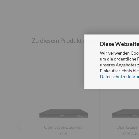
Zu diesem Produkt empfehlen wir Ihnen
Diese Webseite
Wir verwenden Cooki
um die ordentliche 
unseres Angebotes z
Einkaufserlebnis bie
Datenschutzerkläru
OpenScape Business
OpenScape 
X1R
X1R Adv