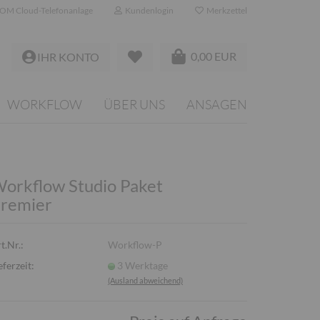
OM Cloud-Telefonanlage
Kundenlogin
Merkzettel
0,00 EUR
IHR KONTO
WORKFLOW
ÜBER UNS
ANSAGEN
orkflow Studio Paket
remier
t.Nr.:
Workflow-P
eferzeit:
3 Werktage
(Ausland abweichend)