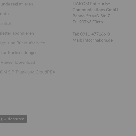
HAKOM Enterprise
Kunde registrieren
Communications GmbH
Konto
Benno-Strauß-Str. 7
D - 90763 Fürth
zettel
letter abonnieren
Tel: 0911-477166-0
Mail: info@hakom.de
age- und Rückrufservice
für Rücksendungen
Viewer Download
M SIP-Trunk und CloudPBX
ag widerrufen