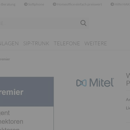
 Beratung
Softphone
Homeoffice einfach preiswert
Hilfe HAK
Suche...
NLAGEN
SIP-TRUNK
TELEFONE
WEITERE
Premier
W
P
Ar
Li