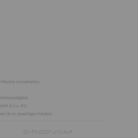
 Rechte vorbehalten.
Vollständigkeit.
GmbH & Co. KG.
n ihrer jeweiligen Inhaber.
DU FINDEST UNS AUF