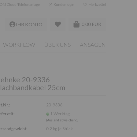
OM Cloud-Telefonanlage
Kundenlogin
Merkzettel
0,00 EUR
IHR KONTO
WORKFLOW
ÜBER UNS
ANSAGEN
ehnke 20-9336
lachbandkabel 25cm
t.Nr.:
20-9336
eferzeit:
1 Werktag
(Ausland abweichend)
rsandgewicht:
0.2
kg je Stück