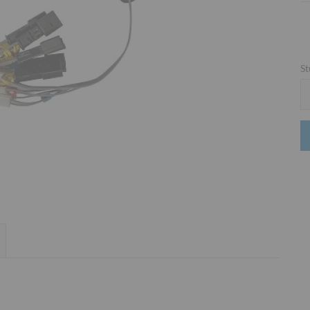
St
St