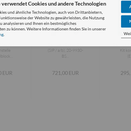
 verwendet Cookies und andere Technologien
es und ähnliche Technologien, auch von Drittanbietern,
Funktionsweise der Website zu gewährleisten, die Nutzung
u analysieren und Ihnen ein bestmögliches
ten zu können. Weitere Informationen finden Sie in unserer
Wei
ng
.
 50-6745
Behnke REP-Kit Box
Behnke 2
stelle
(SIP / a/b), 20-9930-
Kit ko
block...
BS...
(E
0 EUR
721,00 EUR
295