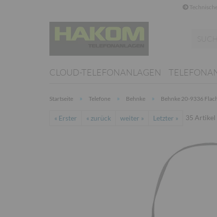
Technische
CLOUD-TELEFONANLAGEN
TELEFONA
»
»
»
Startseite
Telefone
Behnke
Behnke 20-9336 Flac
35
Artikel
« Erster
« zurück
weiter »
Letzter »