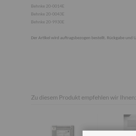
Behnke 20-0014E
Behnke 20-0043E
Behnke 20-9930E
Der Artikel wird auftragsbezogen bestellt. Rückgabe und
Zu diesem Produkt empfehlen wir Ihnen