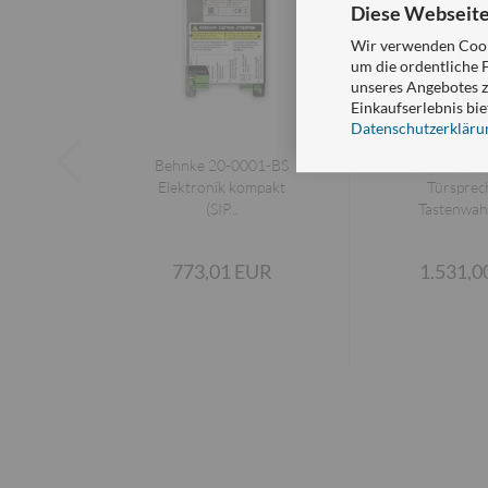
Diese Webseite
Wir verwenden Cooki
um die ordentliche 
unseres Angebotes z
Einkaufserlebnis bie
Datenschutzerkläru
Behnke 20-0001-BS
Behnke BS
Elektronik kompakt
Türsprech
(SIP...
Tastenwahl
773,01 EUR
1.531,0