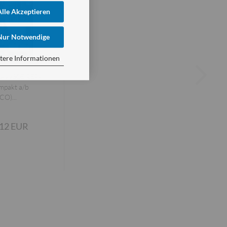
Alle Akzeptieren
Nur Notwendige
tere Informationen
0-9930E REP-
mpakt a/b
CO)...
,12 EUR