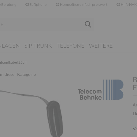
 Beratung
Softphone
Homeoffice einfach preiswert
Hilfe HAK
Suche...
NLAGEN
SIP-TRUNK
TELEFONE
WEITERE
hbandkabel 25cm
 in dieser Kategorie
B
F
Ar
Li
Ve