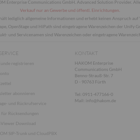
 Enterprise Communications GmbH. Advanced Solution Provider. Alle
Verkauf nur an Gewerbe und öffentl. Einrichtungen.
hält lediglich allgemeine Informationen und erhebt keinen Anspruch auf 
ape, OpenStage und HiPath sind eingetragene Warenzeichen der Unify 
ukt- und Servicenamen sind Warenzeichen oder eingetragene Warenzeiche
SERVICE
KONTAKT
HAKOM Enterprise
Kunde registrieren
Communications GmbH
Konto
Benno-Strauß-Str. 7
D - 90763 Fürth
zettel
letter abonnieren
Tel: 0911-477166-0
Mail: info@hakom.de
age- und Rückrufservice
für Rücksendungen
Viewer Download
M SIP-Trunk und CloudPBX