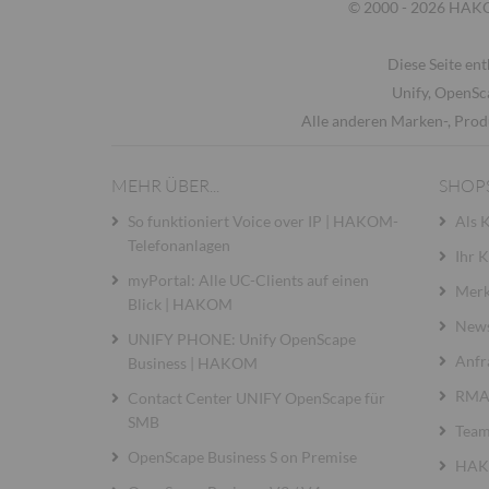
© 2000 - 2026 HAKOM
Diese Seite ent
Unify, OpenSc
Alle anderen Marken-, Prod
MEHR ÜBER...
SHOP
So funktioniert Voice over IP | HAKOM-
Als 
Telefonanlagen
Ihr 
myPortal: Alle UC-Clients auf einen
Merk
Blick | HAKOM
News
UNIFY PHONE: Unify OpenScape
Anfr
Business | HAKOM
RMA 
Contact Center UNIFY OpenScape für
SMB
Team
OpenScape Business S on Premise
HAKO