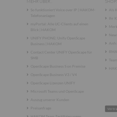
MEHR ÜBER...
SHOP
So funktioniert Voice over IP | HAKOM-
Als 
Telefonanlagen
Ihr 
myPortal: Alle UC-Clients auf einen
Merk
Blick | HAKOM
News
UNIFY PHONE: Unify OpenScape
Anfr
Business | HAKOM
RMA 
Contact Center UNIFY OpenScape für
SMB
Team
OpenScape Business S on Premise
HAKO
OpenScape Business V3 / V4
OpenScape Lizenzen UNIFY
Microsoft Teams und OpenScape
Auszug unserer Kunden
Preisanfrage
Vertr
HAKOM Team Zertifizierungen