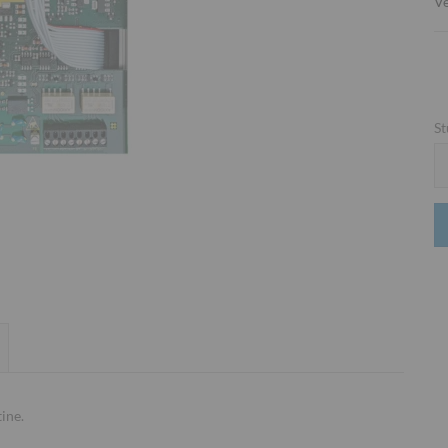
Ve
St
St
ine.