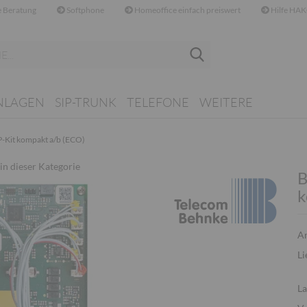
 Beratung
Softphone
Homeoffice einfach preiswert
Hilfe HAK
Suche...
NLAGEN
SIP-TRUNK
TELEFONE
WEITERE
-Kit kompakt a/b (ECO)
 in dieser Kategorie
B
k
Ar
Li
La