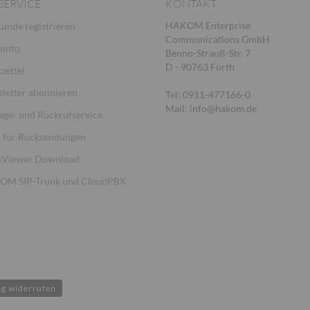
SERVICE
KONTAKT
HAKOM Enterprise
Kunde registrieren
Communications GmbH
Konto
Benno-Strauß-Str. 7
D - 90763 Fürth
zettel
letter abonnieren
Tel: 0911-477166-0
Mail: info@hakom.de
age- und Rückrufservice
für Rücksendungen
Viewer Download
M SIP-Trunk und CloudPBX
ag widerrufen