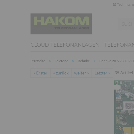
Technische
CLOUD-TELEFONANLAGEN
TELEFONA
»
»
»
Startseite
Telefone
Behnke
Behnke 20-9930E REP
35
Artikel
« Erster
« zurück
weiter »
Letzter »