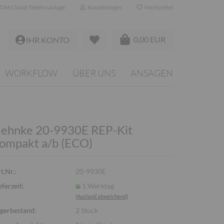
OM Cloud-Telefonanlage
Kundenlogin
Merkzettel
0,00 EUR
IHR KONTO
WORKFLOW
ÜBER UNS
ANSAGEN
ehnke 20-9930E REP-Kit
ompakt a/b (ECO)
t.Nr.:
20-9930E
eferzeit:
1 Werktag
(Ausland abweichend)
gerbestand:
2
Stück