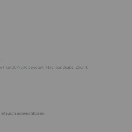
e
Artikel
20-9336
benötigt (Flachbandkabel 25cm).
 Umtausch ausgeschlossen.