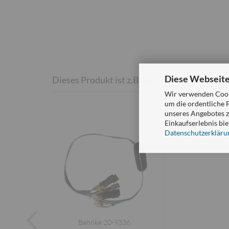
Diese Webseite
Dieses Produkt ist z.B. kompatibel zu:
Wir verwenden Cooki
um die ordentliche 
unseres Angebotes z
Einkaufserlebnis bie
Datenschutzerkläru
Behnke 20-9336